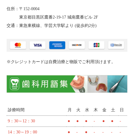
住所：〒152-0004
東京都目黒区鷹番2‐19‐17 城南鷹番ビル 2F
交通：東急東横線、学芸大学駅より (
徒歩約2分
)
※クレジットカードは自費治療と物販でご利用頂けます。
診療時間
月
火
水
木
金
土
日
9：30～12：30
●
●
●
-
●
●
-
14：30～19：00
●
-
●
-
-
-
-