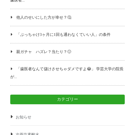
歯医者...
他人のせいにした方が幸せ？🤔
「ぶっちゃけ3ヶ月に1回も通わなくていい人」の条件
親ガチャ ハズレ？当たり？🙂
「歯医者なんて儲けさせちゃダメですよ😂」 学芸大学の院長
が...
カテゴリー
お知らせ
次亜塩素酸水